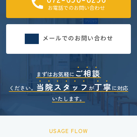
お電話でのお問い合わせ
メールでのお問い合わせ
ご
相
談
まずはお気軽に
当
院
ス
タ
ッ
フ
丁
寧
ください。
が
に対応
いたします。
USAGE FLOW