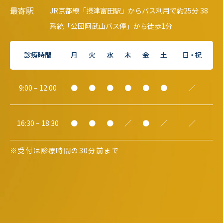
最寄駅
JR京都線「摂津富田駅」からバス利用で約25分 38
系統「公団阿武山バス停」から徒歩1分
診療時間
月
火
水
木
金
土
日・祝
9:00 – 12:00
●
●
●
●
●
●
／
16:30 – 18:30
●
●
●
／
●
／
／
※受付は診療時間の30分前まで