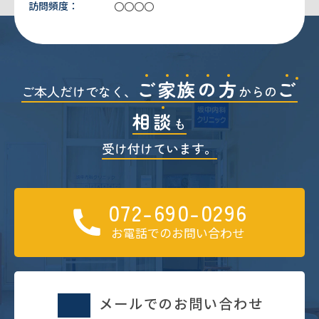
訪問頻度：
〇〇〇〇
ご
家
族
の
方
ご
ご本人だけでなく、
からの
相
談
も
受け付けています。
072-690-0296
お電話でのお問い合わせ
メールでのお問い合わせ