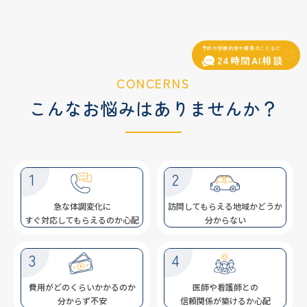
予約や診療内容や費用のことなど
24時間AI相談
CONCERNS
こんなお悩みは
ありませんか？
急な体調変化に
訪問してもらえる
地域
かどうか
すぐ対応してもらえる
のか心配
分からない
費用がどのくらい
かかるのか
医師や看護師との
分からず不安
信頼関係が
築けるか心配