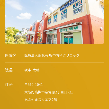
医院名
医療法人永篤会
坂中内科クリニック
院長
坂中 太輔
住所
〒569-1041
大阪府高槻市奈佐原2丁目11-21
あぶやまスクエア2階